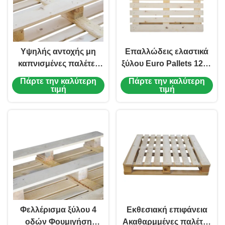
Υψηλής αντοχής μη
Επαλλώδεις ελαστικά
καπνισμένες παλέτες
ξύλου Euro Pallets 1200
ISO 4 Way ξύλινη
X 800
Πάρτε την καλύτερη
Πάρτε την καλύτερη
παλέτα
τιμή
τιμή
Φελλέρισμα ξύλου 4
Εκθεσιακή επιφάνεια
οδών Φουμιγήση
Ακαθαρμμένες παλέτες