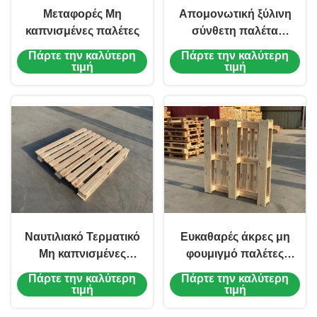
Μεταφορές Μη
Απομονωτική ξύλινη
καπνισμένες παλέτες
σύνθετη παλέτα
σύνθετη ξύλινη
Πάρτε την καλύτερη
Πάρτε την καλύτερη
τετραδιάστατη παλέτα
τιμή
τιμή
εισόδου
Ναυτιλιακό Τερματικό
Ευκαθαρές άκρες μη
Μη καπνισμένες
φουμιγμό παλέτες
παλέτες Εργοστάσιο
Ευρω- μπλοκ παλέτες
Πάρτε την καλύτερη
Πάρτε την καλύτερη
Επεξεργασία 4οδικής
Καλή υγρασία
τιμή
τιμή
ξύλινης παλέτας