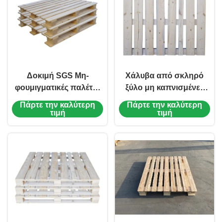
Δοκιμή SGS Μη-
Χάλυβα από σκληρό
φουμιγματικές παλέτες
ξύλο μη καπνισμένες
Ζεστή επεξεργασία
παλέτες μονόφθαλμη
Πάρτε την καλύτερη
Πάρτε την καλύτερη
Προσαρμοσμένη ξύλινη
τετραδιάστατη παλέτα
τιμή
τιμή
παλέτα
ISO9001