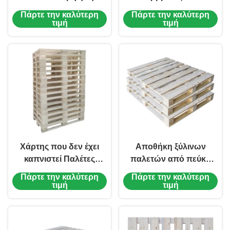
παλέτας
Ευρωπαίος
Πάρτε την καλύτερη
Πάρτε την καλύτερη
ανεμοφόρος
τιμή
τιμή
Χάρτης που δεν έχει
Αποθήκη ξύλινων
καπνιστεί Παλέτες
παλετών από πεύκο
HDPE Πλαστικές
Euro
Πάρτε την καλύτερη
Πάρτε την καλύτερη
Αδιάβροχες Παλέτες
τιμή
τιμή
ξύλο Υψηλή τράβηξη